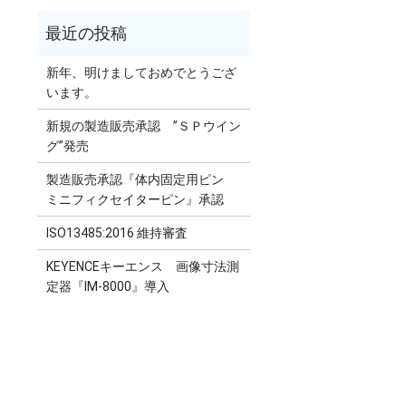
新年、明けましておめでとうござ
います。
新規の製造販売承認 ”ＳＰウイン
グ”発売
製造販売承認『体内固定用ピン
ミニフィクセイターピン』承認
ISO13485:2016 維持審査
KEYENCEキーエンス 画像寸法測
定器『IM-8000』導入