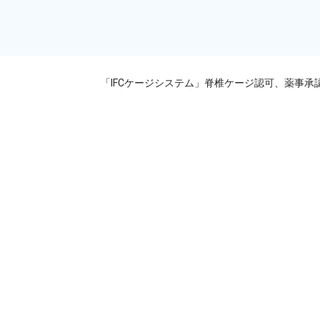
「IFCケージシステム」脊椎ケージ認可、薬事承