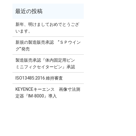
新年、明けましておめでとうござ
います。
新規の製造販売承認 ”ＳＰウイン
グ”発売
製造販売承認『体内固定用ピン
ミニフィクセイターピン』承認
ISO13485:2016 維持審査
KEYENCEキーエンス 画像寸法測
定器『IM-8000』導入