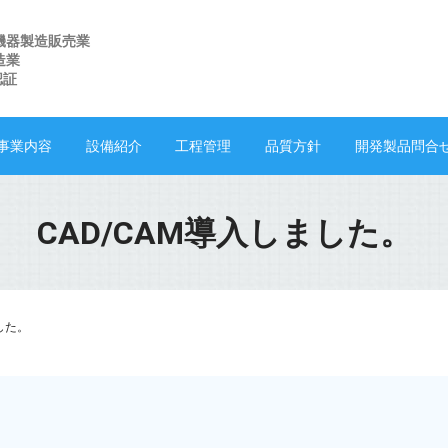
機器製造販売業
造業
 認証
事業内容
設備紹介
工程管理
品質方針
開発製品問合
CAD/CAM導入しました。
した。