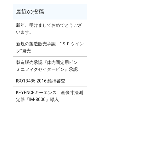
新年、明けましておめでとうござ
います。
新規の製造販売承認 ”ＳＰウイン
グ”発売
製造販売承認『体内固定用ピン
ミニフィクセイターピン』承認
ISO13485:2016 維持審査
KEYENCEキーエンス 画像寸法測
定器『IM-8000』導入