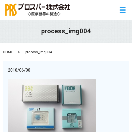
メ
process_img004
HOME
process_img004
2018/06/08