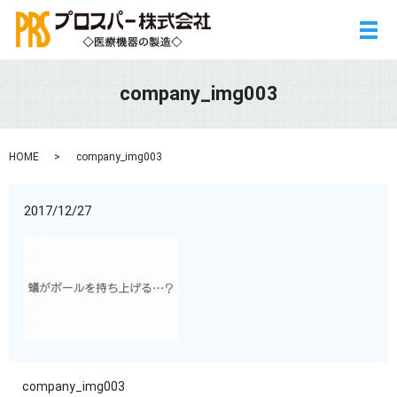
メ
company_img003
HOME
company_img003
2017/12/27
company_img003