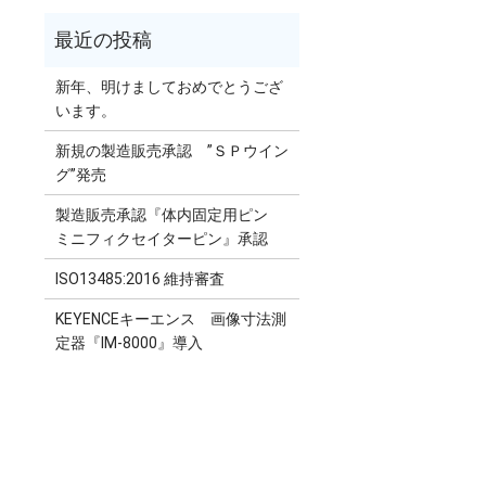
新年、明けましておめでとうござ
います。
新規の製造販売承認 ”ＳＰウイン
グ”発売
製造販売承認『体内固定用ピン
ミニフィクセイターピン』承認
ISO13485:2016 維持審査
KEYENCEキーエンス 画像寸法測
定器『IM-8000』導入